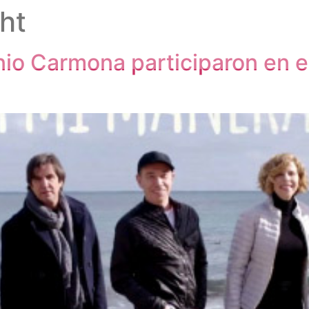
ht
io Carmona participaron en e