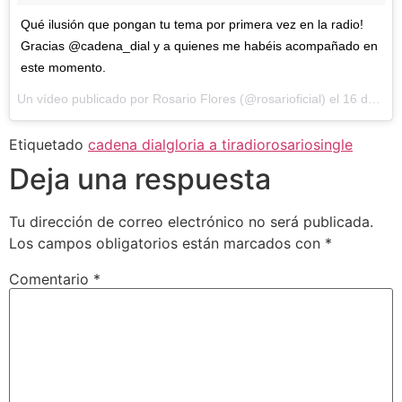
Qué ilusión que pongan tu tema por primera vez en la radio!
Gracias @cadena_dial y a quienes me habéis acompañado en
este momento.
Un vídeo publicado por Rosario Flores (@rosarioficial) el
16 de Sep de 2016 a la(s) 8:37 PDT
Etiquetado
cadena dial
gloria a ti
radio
rosario
single
Deja una respuesta
Tu dirección de correo electrónico no será publicada.
Los campos obligatorios están marcados con
*
Comentario
*