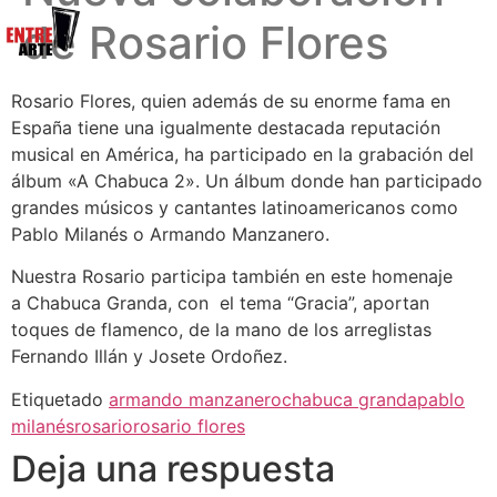
de Rosario Flores
Rosario Flores, quien además de su enorme fama en
España tiene una igualmente destacada reputación
musical en América, ha participado en la grabación del
álbum «A Chabuca 2». Un álbum donde han participado
grandes músicos y cantantes latinoamericanos como
Pablo Milanés o Armando Manzanero.
Nuestra Rosario participa también en este homenaje
a Chabuca Granda, con el tema “Gracia”, aportan
toques de flamenco, de la mano de los arreglistas
Fernando Illán y Josete Ordoñez.
Etiquetado
armando manzanero
chabuca granda
pablo
milanés
rosario
rosario flores
Deja una respuesta